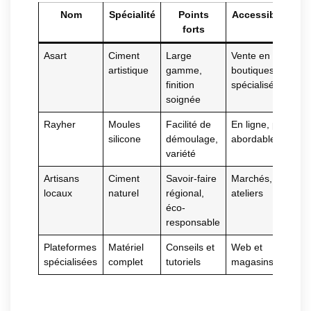
Nom
Spécialité
Points
Accessibilité
forts
Asart
Ciment
Large
Vente en
artistique
gamme,
boutiques
finition
spécialisées
soignée
Rayher
Moules
Facilité de
En ligne, prix
silicone
démoulage,
abordables
variété
Artisans
Ciment
Savoir-faire
Marchés,
locaux
naturel
régional,
ateliers
éco-
responsable
Plateformes
Matériel
Conseils et
Web et
spécialisées
complet
tutoriels
magasins