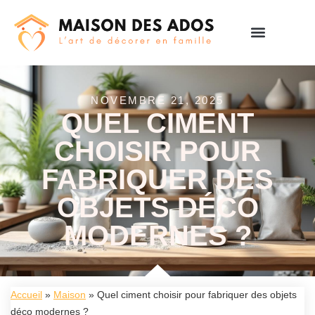
NOVEMBRE 21, 2025
QUEL CIMENT
CHOISIR POUR
FABRIQUER DES
OBJETS DÉCO
MODERNES ?
Accueil
»
Maison
»
Quel ciment choisir pour fabriquer des objets
déco modernes ?