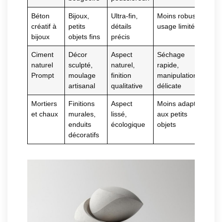
Béton
Bijoux,
Ultra-fin,
Moins robuste,
créatif à
petits
détails
usage limité
bijoux
objets fins
précis
Ciment
Décor
Aspect
Séchage
naturel
sculpté,
naturel,
rapide,
Prompt
moulage
finition
manipulation
artisanal
qualitative
délicate
Mortiers
Finitions
Aspect
Moins adapté
et chaux
murales,
lissé,
aux petits
enduits
écologique
objets
décoratifs