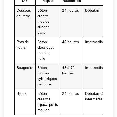
DIY
requis
réalisation
Dessous
Béton
24 heures
Débutant
de verre
créatif,
moules
silicone
plats
Pots de
Béton
48 heures
Intermédiaire
fleurs
classique,
moules,
huile
Bougeoirs
Béton,
48 à 72
Intermédiaire
moules
heures
cylindriques,
peinture
Bijoux
Béton
24 heures
Débutant à
créatif à
intermédiaire
bijoux, petits
moules