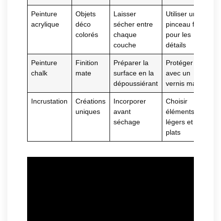
Peinture
Objets
Laisser
Utiliser un
acrylique
déco
sécher entre
pinceau fin
colorés
chaque
pour les
couche
détails
Peinture
Finition
Préparer la
Protéger
chalk
mate
surface en la
avec un
dépoussiérant
vernis mat
Incrustation
Créations
Incorporer
Choisir
uniques
avant
éléments
séchage
légers et
plats