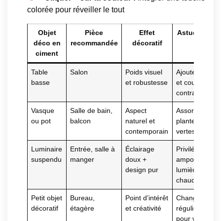
colorée pour réveiller le tout
Objet
Pièce
Effet
Astuce déco
déco en
recommandée
décoratif
ciment
Table
Salon
Poids visuel
Ajouter tapis
basse
et robustesse
et coussins
contrastants
Vasque
Salle de bain,
Aspect
Assortir à des
ou pot
balcon
naturel et
plantes
contemporain
vertes
Luminaire
Entrée, salle à
Éclairage
Privilégier
suspendu
manger
doux +
ampoules à
design pur
lumière
chaude
Petit objet
Bureau,
Point d’intérêt
Changer
décoratif
étagère
et créativité
régulièrement
pour varier