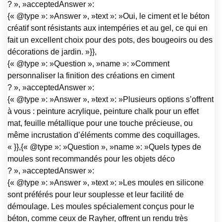
? », »acceptedAnswer »:
{« @type »: »Answer », »text »: »Oui, le ciment et le béton
créatif sont résistants aux intempéries et au gel, ce qui en
fait un excellent choix pour des pots, des bougeoirs ou des
décorations de jardin. »}},
{« @type »: »Question », »name »: »Comment
personnaliser la finition des créations en ciment
? », »acceptedAnswer »:
{« @type »: »Answer », »text »: »Plusieurs options s’offrent
à vous : peinture acrylique, peinture chalk pour un effet
mat, feuille métallique pour une touche précieuse, ou
même incrustation d’éléments comme des coquillages.
« }},{« @type »: »Question », »name »: »Quels types de
moules sont recommandés pour les objets déco
? », »acceptedAnswer »:
{« @type »: »Answer », »text »: »Les moules en silicone
sont préférés pour leur souplesse et leur facilité de
démoulage. Les moules spécialement conçus pour le
béton, comme ceux de Rayher, offrent un rendu très