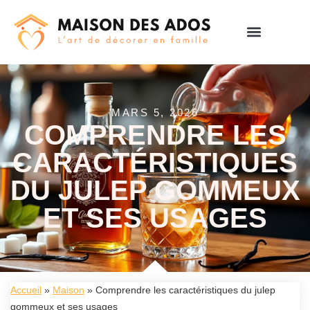
MARS 5, 2026
COMPRENDRE LES
CARACTÉRISTIQUES
DU JULEP GOMMEUX
ET SES USAGES
Accueil
»
Maison
»
Comprendre les caractéristiques du julep
gommeux et ses usages