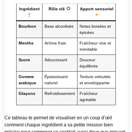
Ingrédient
Rôle clé
Apport sensoriel
Bourbon
Base alcoolisée
Notes boisées et
épicées
Menthe
Arôme frais
Fraîcheur vive et
inimitable
Sucre
Adoucissant
Douceur
équilibrée
Gomme
Épaississant
Texture veloutée
arabique
naturel
et enveloppante
Glaçons
Refroidissement
Fraîcheur
agréable
Ce tableau te permet de visualiser en un coup d’œil
comment chaque ingrédient a sa petite mission bien
précise pour composer ce cocktail aussi doux que piquant.