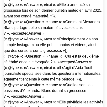
{« @type »: »Answer », »text »: »Elle a annoncé sa
grossesse lors de son dernier bulletin météo en avril 2025,
avant son congé maternité. »}},
{« @type »: »Question », »name »: »Comment Alexandra
Blanc partage-t-elle sa maternité avec ses fans
? », »acceptedAnswer »:
{« @type »: »Answer », »text »: »Principalement via son
compte Instagram où elle publie photos et vidéos, ainsi
que des conseils sur la grossesse. »}},
{« @type »: »Question », »name »: »Qui est la deuxième
célébrité enceinte évoquée ? », »acceptedAnswer »:
{« @type »: »Answer », »text »: »Il s’agit d’Aïda Touihri,
journaliste spécialisée dans les questions internationales,
également enceinte à cette même période. »}},
{« @type »: »Question », »name »: »Quelles sont les
passions d’Alexandra Blanc durant sa grossesse
? », »acceptedAnswer »:
{« @type »: »Answer », »text »: »Elle privilégie les activités