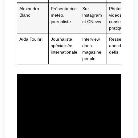
Alexandra
Présentatrice
Sur
Photos,
Blanc
météo,
Instagram
vidéos,
journaliste
et CNews
conseils
pratiques
Aïda Touihri
Journaliste
Interview
Ressentis,
spécialisée
dans
anecdotes,
internationale
magazine
défis
people