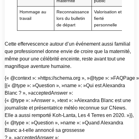
maternité
public
Hommage au
Reconnaissance
Valorisation et
travail
lors du bulletin
fierté
de départ
personnelle
Cette effervescence autour d’un événement aussi familial
que professionnel donne envie de croire que la maternité,
même pour une célébrité enceinte, reste avant tout une
magnifique aventure humaine.
{« @context »: »https://schema.org », »@type »: »FAQPage »,
[{« @type »: »Question », »name »: »Qui est Alexandra
Blanc ? », »acceptedAnswer »:
{« @type »: »Answer », »text »: »Alexandra Blanc est une
journaliste et présentatrice météo reconnue sur CNews.
Elle a aussi remporté Koh-Lanta, Les 4 Terres en 2020. »}},
{« @type »: »Question », »name »: »Quand Alexandra
Blanc a-t-elle annoncé sa grossesse
? », »acceptedAnswer »: