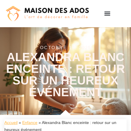
OCTOBRE 12, 2025
ALEXANDRA BLANC
ENCEINTE : RETOUR
SUR UN HEUREUX
ÉVÉNEMENT
Accueil
»
Enfance
»
Alexandra Blanc enceinte : retour sur un
heureux événement