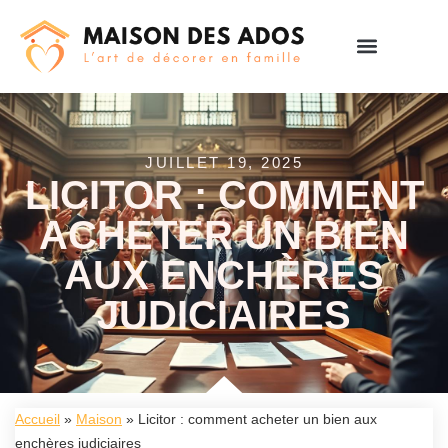
JUILLET 19, 2025
LICITOR : COMMENT
ACHETER UN BIEN
AUX ENCHÈRES
JUDICIAIRES
Accueil
»
Maison
»
Licitor : comment acheter un bien aux
enchères judiciaires