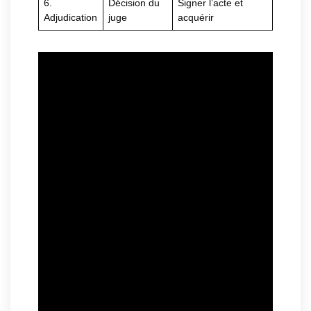
6.
Décision du
Signer l’acte et
Adjudication
juge
acquérir